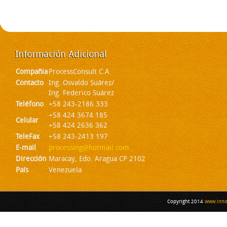
Información
Adicional
Compañia
ProcessConsult C.A.
Contacto
Ing. Osvaldo Suárez/
Ing. Federico Suárez
Teléfono
+58 243-2186 333
+58 424 3674 185
Celular
+58 424 2636 362
TeleFax
+58 243-2413 197
E-mail
processing@hotmail.com
Dirección
Maracay, Edo. Aragua CP 2102
País
Venezuela
Copyright 2014
www.inno