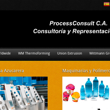
ldwide
WM Thermoforming
Union Extrusion
Wittmann Gr
ia Azucarera
Maquinarias
y Polímeros