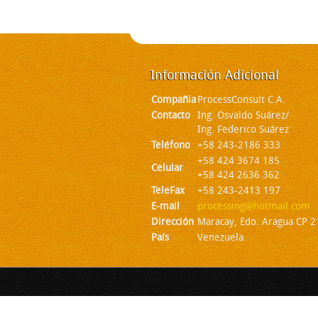
Información
Adicional
Compañia
ProcessConsult C.A.
Contacto
Ing. Osvaldo Suárez/
Ing. Federico Suárez
Teléfono
+58 243-2186 333
+58 424 3674 185
Celular
+58 424 2636 362
TeleFax
+58 243-2413 197
E-mail
processing@hotmail.com
Dirección
Maracay, Edo. Aragua CP 
País
Venezuela