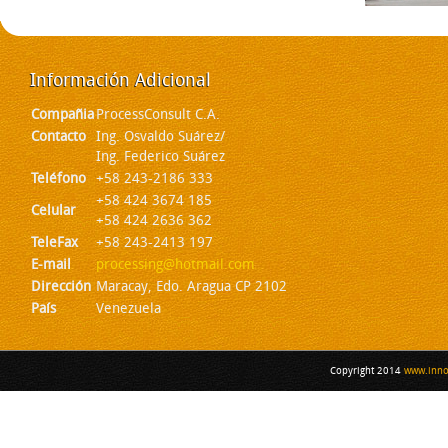
Información
Adicional
Compañia
ProcessConsult C.A.
Contacto
Ing. Osvaldo Suárez/
Ing. Federico Suárez
Teléfono
+58 243-2186 333
+58 424 3674 185
Celular
+58 424 2636 362
TeleFax
+58 243-2413 197
E-mail
processing@hotmail.com
Dirección
Maracay, Edo. Aragua CP 2102
País
Venezuela
Copyright 2014
www.inno