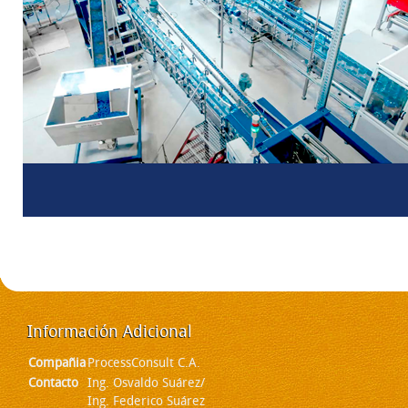
Información
Adicional
Compañia
ProcessConsult C.A.
Contacto
Ing. Osvaldo Suárez/
Ing. Federico Suárez