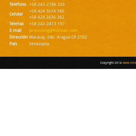
Teléfono
+58 243-2186 333
+58 424 3674 185
Celular
+58 424 2636 362
TeleFax
+58 243-2413 197
E-mail
processing@hotmail.com
Dirección
Maracay, Edo. Aragua CP 2102
País
Venezuela
Copyright 2014
www.inno