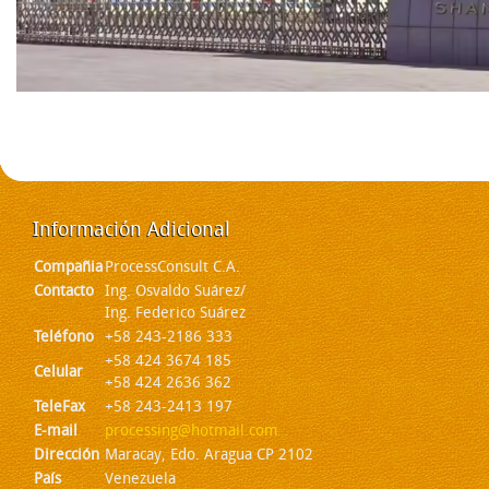
Información
Adicional
Compañia
ProcessConsult C.A.
Contacto
Ing. Osvaldo Suárez/
Ing. Federico Suárez
Teléfono
+58 243-2186 333
+58 424 3674 185
Celular
+58 424 2636 362
TeleFax
+58 243-2413 197
E-mail
processing@hotmail.com
Dirección
Maracay, Edo. Aragua CP 2102
País
Venezuela