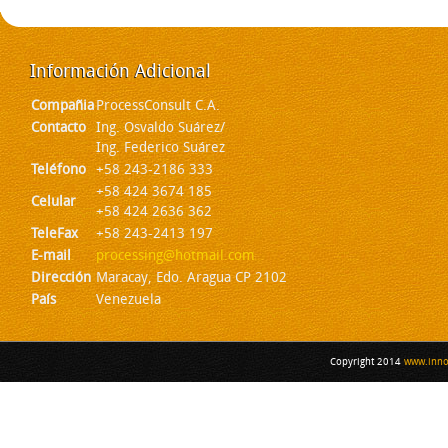
Información
Adicional
Compañia
ProcessConsult C.A.
Contacto
Ing. Osvaldo Suárez/
Ing. Federico Suárez
Teléfono
+58 243-2186 333
+58 424 3674 185
Celular
+58 424 2636 362
TeleFax
+58 243-2413 197
E-mail
processing@hotmail.com
Dirección
Maracay, Edo. Aragua CP 2102
País
Venezuela
Copyright 2014
www.inno