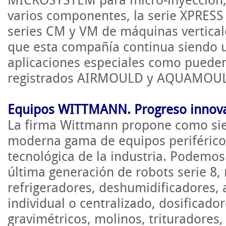
MICROSYSTEM
para micro-inyección,
varios componentes, la serie
XPRESS
series CM y
VM
de máquinas vertical
que esta compañía continua siendo un
aplicaciones especiales como pueden
registrados
AIRMOULD
y
AQUAMOU
Equipos
WITTMANN
. Progreso innov
La firma
Wittmann
propone como sie
moderna gama de equipos periféricos
tecnológica de la industria. Podemos 
última generación de robots serie 8, 
refrigeradores,
deshumidificadores
,
individual o centralizado,
dosificador
gravimétricos
, molinos, trituradores