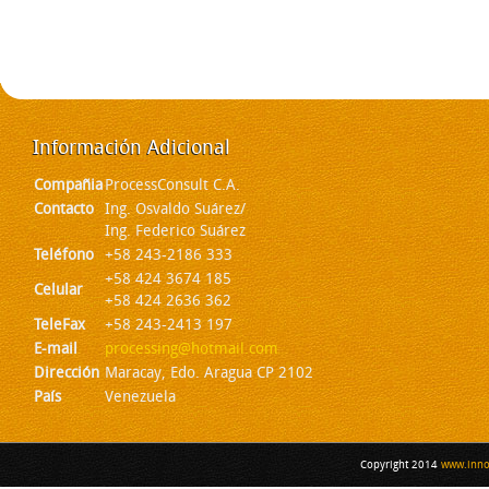
Información
Adicional
Compañia
ProcessConsult C.A.
Contacto
Ing. Osvaldo Suárez/
Ing. Federico Suárez
Teléfono
+58 243-2186 333
+58 424 3674 185
Celular
+58 424 2636 362
TeleFax
+58 243-2413 197
E-mail
processing@hotmail.com
Dirección
Maracay, Edo. Aragua CP 2102
País
Venezuela
Copyright 2014
www.inno