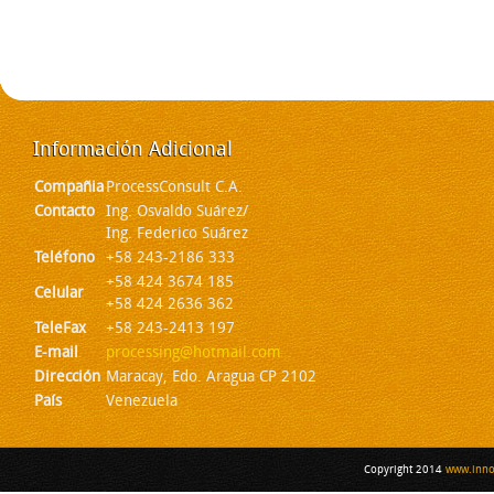
Información
Adicional
Compañia
ProcessConsult C.A.
Contacto
Ing. Osvaldo Suárez/
Ing. Federico Suárez
Teléfono
+58 243-2186 333
+58 424 3674 185
Celular
+58 424 2636 362
TeleFax
+58 243-2413 197
E-mail
processing@hotmail.com
Dirección
Maracay, Edo. Aragua CP 2102
País
Venezuela
Copyright 2014
www.inno